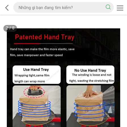
2
/
8