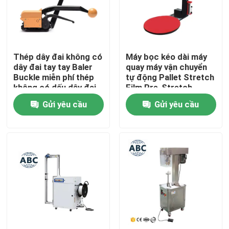
Tham quan nhà máy
Thép dây đai không có
Máy bọc kéo dài máy
Kiểm soát chất lượng
dây đai tay tay Baler
quay máy vận chuyển
Buckle miễn phí thép
tự động Pallet Stretch
không có dấu dây đai
Film Pre-Stretch
Liên hệ
tay công cụ đóng gói
Wrapping
Gửi yêu cầu
Gửi yêu cầu
máy cho dây đai thép
MachinePallet
Wrapper
Tin tức
Các trường hợp
Máy móc nông nghiệp
Máy Logistics