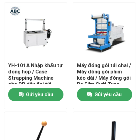
YH-101A Nhập khẩu tự
Máy đóng gói túi chai /
động hộp / Case
Máy đóng gói phim
Strapping Machine
kéo dài / Máy đóng gói
cho PP dây đai túi
Pe Film Cuff Type
đóng gói máy
Heat Shrink
Gửi yêu cầu
Gửi yêu cầu
Trang chủ
Các sản phẩm
Về chúng tôi