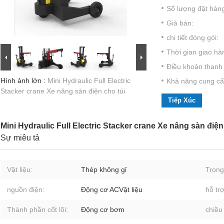
Số lượng đặt hàng 
Giá bán:
chi tiết đóng gói:
Thời gian giao hà
Điều khoản thanh 
Hình ảnh lớn :
Mini Hydraulic Full Electric
Khả năng cung cấ
Stacker crane Xe nâng sàn điện cho túi
Tiếp Xúc
Mini Hydraulic Full Electric Stacker crane Xe nâng sàn điện
Sự miêu tả
Vật liệu:
Thép không gỉ
Trọng
nguồn điện:
Động cơ ACVật liệu
hỗ trợ
Thành phần cốt lõi:
Động cơ bơm
chiều