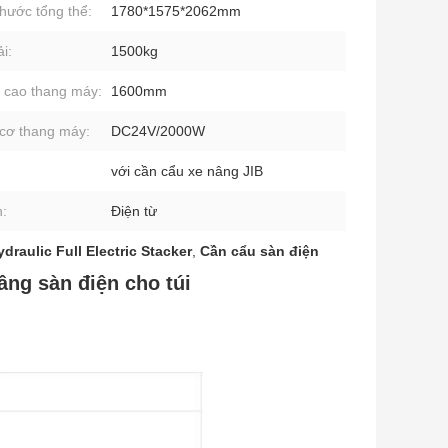
thước tổng thể:
1780*1575*2062mm
i:
1500kg
 cao thang máy:
1600mm
cơ thang máy:
DC24V/2000W
với cần cẩu xe nâng JIB
:
Điện từ
draulic Full Electric Stacker
,
Cần cẩu sàn điện
nâng sàn điện cho túi