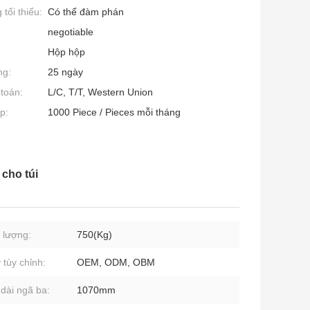
tối thiểu:
Có thể đàm phán
negotiable
Hộp hộp
ng:
25 ngày
toán:
L/C, T/T, Western Union
p:
1000 Piece / Pieces mỗi tháng
 cho túi
 lượng:
750(Kg)
 tùy chỉnh:
OEM, ODM, OBM
 dài ngã ba:
1070mm