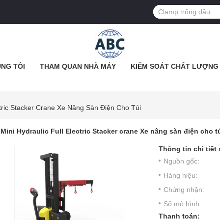
NG TÔI
THAM QUAN NHÀ MÁY
KIỂM SOÁT CHẤT LƯỢNG
ectric Stacker Crane Xe Nâng Sàn Điện Cho Túi
Mini Hydraulic Full Electric Stacker crane Xe nâng sàn điện cho t
Thông tin chi tiết
Nguồn gốc:
Hàng hiệu:
Chứng nhận:
Số mô hình:
Thanh toán: