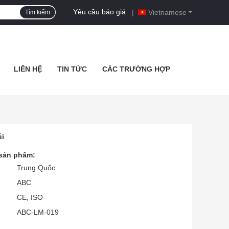
Yêu cầu báo giá
|
Vietnamese
Tìm kiếm
LIÊN HỆ
TIN TỨC
CÁC TRƯỜNG HỢP
úi
 sản phẩm:
Trung Quốc
ABC
CE, ISO
ABC-LM-019