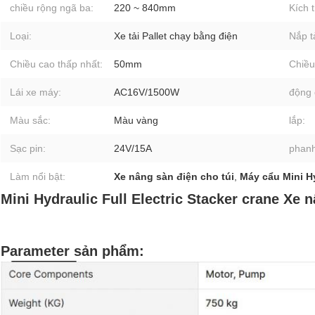
chiều rộng ngã ba:
220 ~ 840mm
Kích 
Loại:
Xe tải Pallet chạy bằng điện
Nắp tả
Chiều cao thấp nhất:
50mm
Chiều
Lái xe máy:
AC16V/1500W
động 
Màu sắc:
Màu vàng
lắp:
Sạc pin:
24V/15A
phanh
Làm nổi bật:
Xe nâng sàn điện cho túi
,
Máy cẩu Mini Hy
Mini Hydraulic Full Electric Stacker crane Xe 
Parameter sản phẩm: